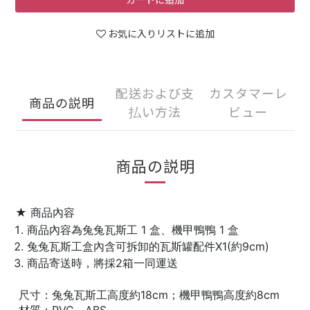
お気に入りリストに追加
配送および支
カスタマーレ
商品の説明
払い方法
ビュー
商品の説明
★ 商品內容
商品內容為兔兔瓦斯工 1 盒、機甲鴨鴨 1 盒
兔兔瓦斯工盒內含可拆卸的瓦斯罐配件X1(約9cm)
商品寄送時，將採2箱一同運送
尺寸：兔兔瓦斯工高度約18cm；機甲鴨鴨高度約8cm