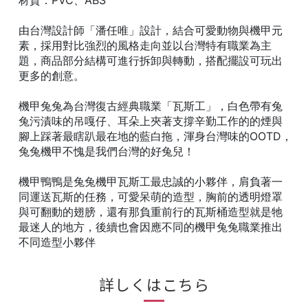
材質：PVC、ABS
由台灣設計師「潘任唯」設計，結合可愛動物與機甲元
素，採用對比強烈的風格走向並以台灣特有職業為主
題，商品部分結構可進行拆卸與轉動，搭配擺設可玩出
更多的創意。
機甲兔兔為台灣復古經典職業「瓦斯工」，白色帶有兔
兔污漬味的吊嘎仔、耳朵上夾著支撐辛勤工作的的煙與
腳上踩著最瞎趴最在地的藍白拖，渾身台灣味的OOTD，
兔兔機甲不愧是我們台灣的好兔兒！
機甲鴨鴨是兔兔機甲瓦斯工最忠誠的小夥伴，肩負著一
同運送瓦斯的任務，可愛呆萌的造型，胸前的透明燈罩
與可翻動的翅膀，還有那負重前行的瓦斯桶造型就是牠
最迷人的地方，後續也會因應不同的機甲兔兔職業推出
不同造型小夥伴
詳しくはこちら