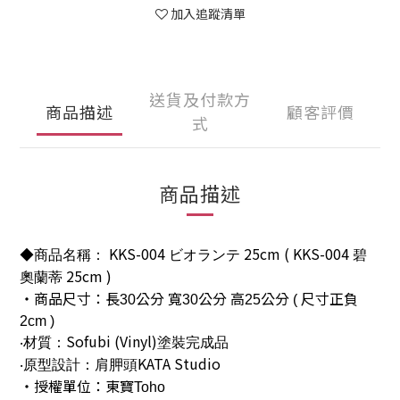
加入追蹤清單
送貨及付款方
商品描述
顧客評價
式
商品描述
KKS-004
25cm
( KKS-004
◆
商品名稱：
ビオランテ
碧
25cm )
奧蘭蒂
‧商品尺寸：長
公分
寬
公分
高
公分
尺寸正負
30
30
25
(
2cm )
Sofubi (Vinyl)
‧材質：
塗裝完成品
KATA Studio
‧原型設計：肩胛頭
‧授權單位：東寶
Toho