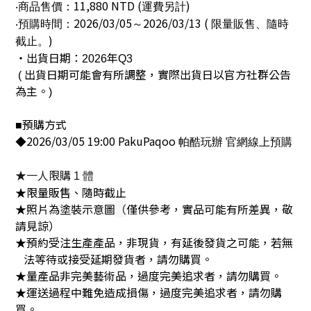
11,880 NTD (
)
‧商品售價：
運費另計
2026/03/05
2026/03/13 (
‧預購時間：
～
限量販售、隨時
)
截止。
‧出貨日期：
年
2026
Q3
出貨日期可能會有所調整，實際出貨日以官方社群公告
(
為主。
)
預購方式
■
2026/03/05 19:00 PakuPaqoo
◆
帕酷玩辦
官網線上預購
★一人限購
1
體
★限量販售、隨時截止
★照片為塗裝示意圖
（
僅供參考，實品可能有所差異，敬
請見諒）
★預約受注生產產品，非現貨，有延後發貨之可能，若無
法等待或接受延期發貨者，請勿購買。
★量產品非完美藝術品，過度完美追求者，請勿購買。
★運送過程中難免造成損傷，過度完美追求者，請勿購
買。