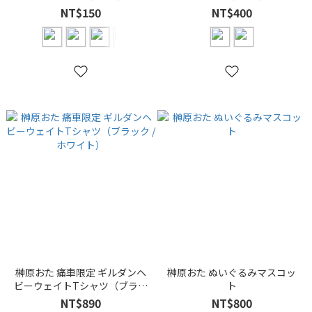
NT$150
NT$400
榊原おた 痛車限定 ギルダンヘ
榊原おた ぬいぐるみマスコッ
ビーウェイトTシャツ（ブラッ
ト
ク / ホワイト）
NT$890
NT$800