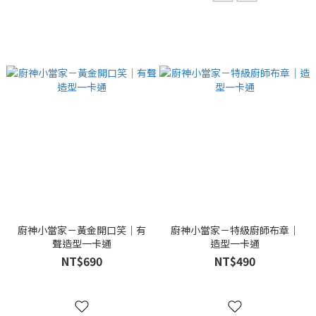
廚神小當家－黃金開口笑｜有
廚神小當家－特級廚師布章｜
聲造型一卡通
造型一卡通
NT$690
NT$490