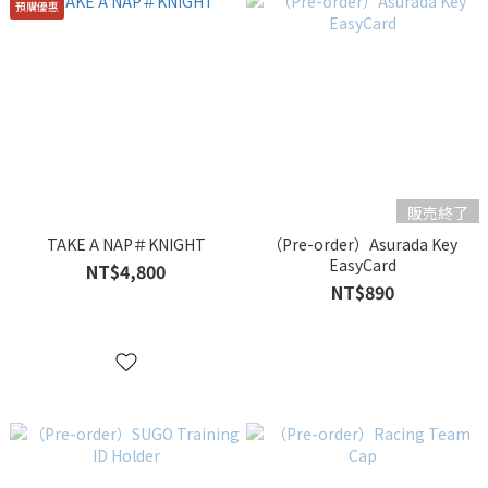
預購優惠
販売終了
TAKE A NAP＃KNIGHT
（Pre-order）Asurada Key
EasyCard
NT$4,800
NT$890