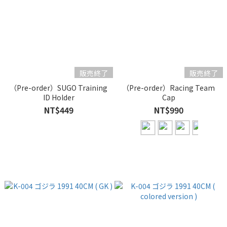
販売終了
販売終了
（Pre-order）SUGO Training
（Pre-order）Racing Team
ID Holder
Cap
NT$449
NT$990