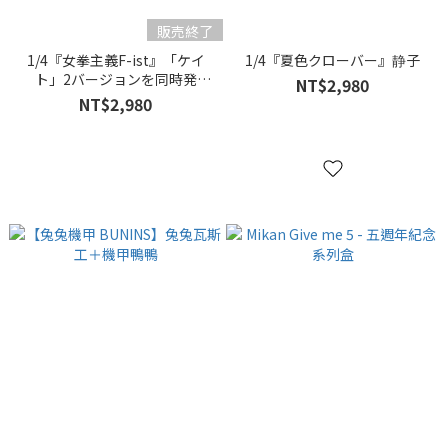
販売終了
1/4『女拳主義F-ist』「ケイ
1/4『夏色クローバー』静子
ト」2バージョンを同時発
NT$2,980
売！！
NT$2,980