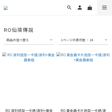
RO仙境傳說
商品の並べ替え
1ページの表示数： 24
RO 波利造型一卡通/波利+黃金
RO 黃金蟲卡片造型一卡通/波